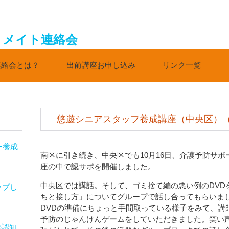
連絡会とは？
出前講座お申し込み
リンク一覧
悠遊シニアスタッフ養成講座（中央区）（201
ー養成
南区に引き続き、中央区でも10月16日、介護予防サ
座の中で認サポを開催しました。
中央区では講話。そして、ゴミ捨て編の悪い例のDVD
ップし
ちと接し方」についてグループで話し合ってもらいま
DVDの準備にちょっと手間取っている様子をみて、講
予防のじゃんけんゲームをしていただきました。笑い
の認知