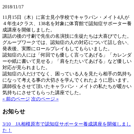
2018/11/17
11月15日（木）
に富士見小学校でキャラバン・メイト4人が
４年生4クラス、
138名を対象に体育館で認知症サポーター養
成講座を開催しました。
講話の後の寸劇で先生の名演技に生徒たちは大喜びでした。
グループワークでは、認知症の人の対応について話し合い、
発表後、実際にロールプレイもしてもらいました。
認知症の人には「何回でも優しく言ってあげる」「
カレンダ
ーや紙に書いて見せる」「肩をたたいてあげる」など優しい
対応が見られました。
認知症の人だけでなく、
困っている人を見たら相手の気持ち
になって考える事の大切さを学
んでくれたように思います。
講師役をさせて頂いたキャラバン・メイトの私たちが暖かい
気持ちにさせてもらった講座でした。
« 前のページ
次のページ »
お知らせ
3/10 JA相模原市で認知症サポーター養成講座を開催しまし
た！