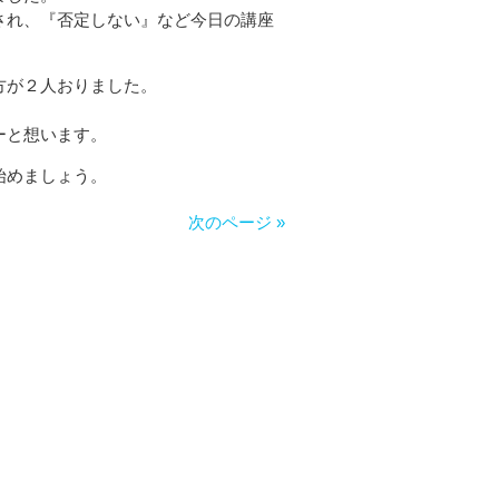
され、『否定しない』など今日の講座
方が２人おりました。
ーと想います。
始めましょう。
次のページ »