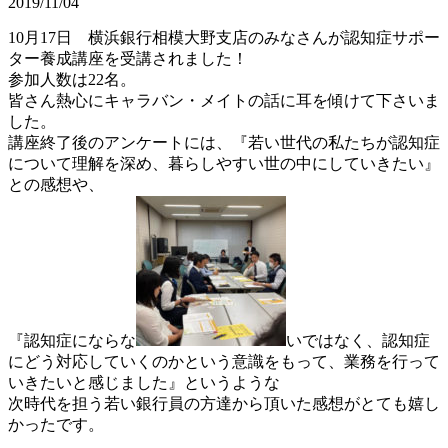
2019/11/04
10月17日 横浜銀行相模大野支店のみなさんが認知症サポー
ター養成講座を受講されました！
参加人数は22名。
皆さん熱心にキャラバン・メイトの話に耳を傾けて下さいま
した。
講座終了後のアンケートには、『若い世代の私たちが認知症
につい
て理解を深め、暮らしやすい世の中にしていきたい』
との感想や、
『認知症にならな
いではなく、認知症
にどう対応していくのかとい
う意識をもって、業務を行って
いきたいと感じました』
というような
次時代を担う若い銀行員の方達から頂いた感想がとても嬉し
かった
です。