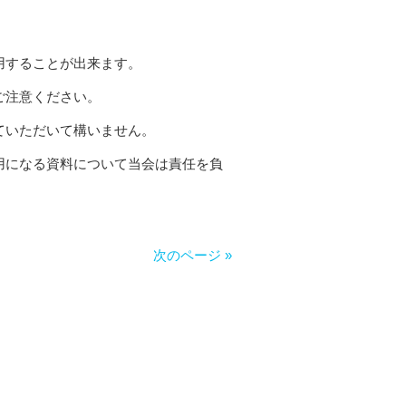
用することが出来ます。
ご注意ください。
ていただいて構いません。
用になる資料について当会は責任を負
次のページ »