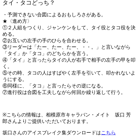
タイ・タコどっち？
・予測できない合図によるおもしろさがある。
★〈進め方〉
①２人組をつくり、ジャンケンをして、タイ役とタコ役を決
める。
②お互いの左手の手のひらを合わせる。
③リーダーは「たー、たー、たー、・・。」と言いながら
「タイ」か「タコ」のどちらかを言う。
④「タイ」と言ったらタイの人が右手で相手の左手の甲を叩
く。
⑤その時、タコの人はすばやく左手を引いて、叩かれないよ
うにする。
⑥同様に、「タコ」と言ったらその逆になる。
⑦進行役は合図を工夫しながら何回か繰り返して行う。
※
こちらの情報は、相模原市キャラバン・メイト 坂口 芳
郎さんよりご提供いただいております。
坂口さんのアイスブレイク集ダウンロードは
こちら