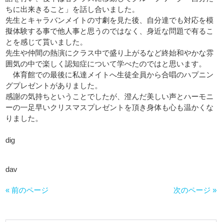
ちに出来きること」を話し合いました。
先生とキャラバンメイトの寸劇を見た後、
自分達でも対応を模
擬体験する事で他人事と思うのではなく、
身近な問題で有るこ
とを感じて貰いました。
先生や仲間の熱演にクラス中で盛り上がるなど終始和やかな雰
囲気
の中で楽しく認知症について学べたのではと思います。
体育館での最後に私達メイトへ生徒全員から合唱のハプニン
グプレ
ゼントがありました。
感謝の気持ちということでしたが、
澄んだ美しい声とハーモニ
ーの一足早いクリスマスプレゼントを頂
き身体も心も温かくな
りました。
dig
dav
« 前のページ
次のページ »